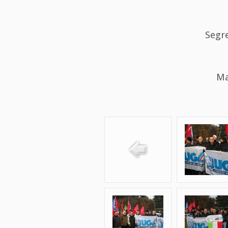
Segr
Ma